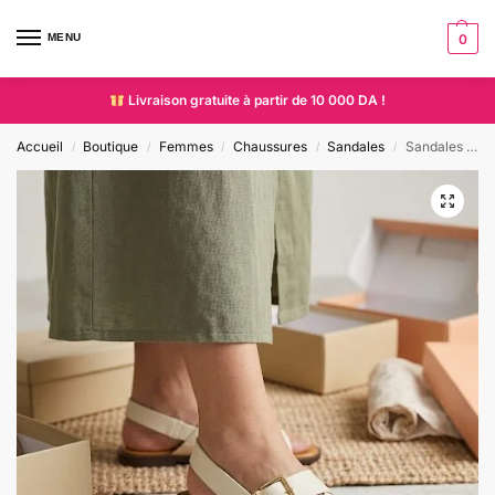
MENU
0
Livraison gratuite à partir de 10 000 DA !
Accueil
Boutique
Femmes
Chaussures
Sandales
Sandales plates croisées à boucle dorée
/
/
/
/
/