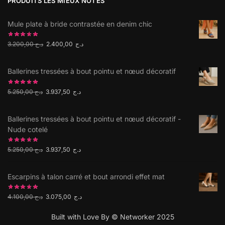
PRODUITS LES MIEUX NOTÉS
Mule plate à bride contrastée en denim chic
3.200,00
د.ج
2.400,00
د.ج
Ballerines tressées à bout pointu et nœud décoratif
5.250,00
د.ج
3.937,50
د.ج
Ballerines tressées à bout pointu et nœud décoratif -
Nude cotelé
5.250,00
د.ج
3.937,50
د.ج
Escarpins à talon carré et bout arrondi effet mat
4.100,00
د.ج
3.075,00
د.ج
Built with Love By © Networker 2025