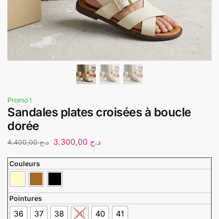
Promo !
Sandales plates croisées à boucle
dorée
3.300,00
د.ج
4.400,00
د.ج
Couleurs
Pointures
36
37
38
39
40
41