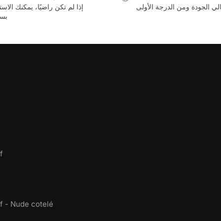
لي الجودة ومن الدرجة الأولى
إذا لم تكن راضيًا، يمكنك الاست
بسه
f
f - Nude cotelé