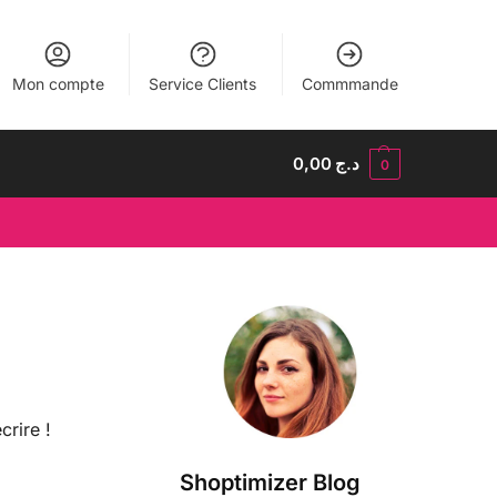
Mon compte
Service Clients
Commmande
0,00
د.ج
0
rire !
Shoptimizer Blog