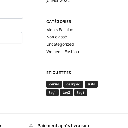
janvier 2022
CATÉGORIES
Men's Fashion
Non classé
Uncategorized
Women's Fashion
ÉTIQUETTES
denim
designer
suits
tag1
tag2
tag3
x
Paiement après livraison