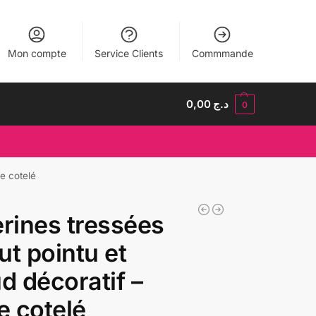
Mon compte
Service Clients
Commmande
0,00
د.ج
0
e cotelé
erines tressées
ut pointu et
 décoratif –
 cotelé