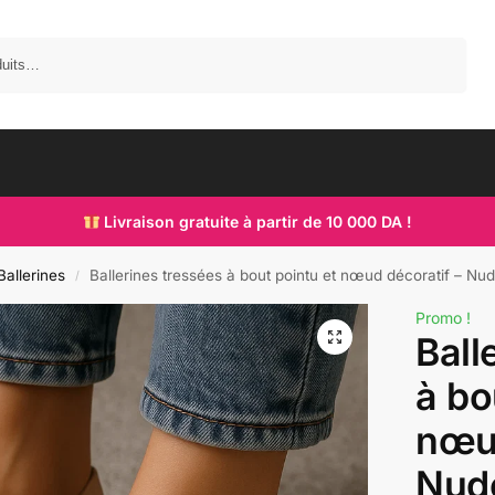
Recherche
Livraison gratuite à partir de 10 000 DA !
Ballerines
Ballerines tressées à bout pointu et nœud décoratif – Nud
/
Promo !
Ball
à bo
nœud
Nude