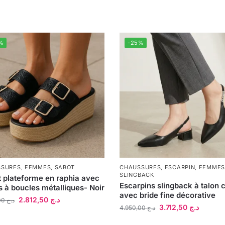
%
-25%
SSURES
,
FEMMES
,
SABOT
CHAUSSURES
,
ESCARPIN
,
FEMMES
SLINGBACK
 plateforme en raphia avec
Escarpins slingback à talon 
s à boucles métalliques- Noir
avec bride fine décorative
2.812,50
د.ج
3.750,00
د.ج
3.712,50
د.ج
4.950,00
د.ج