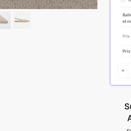
R
Ball
et n
Prix
Prix
+
S
A
E