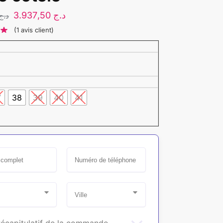
3.937,50
د.ج
د.ج
(
1
avis client)
7
38
39
40
41