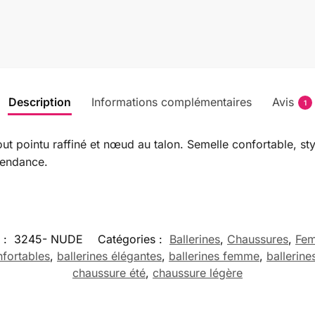
Description
Informations complémentaires
Avis
1
ut pointu raffiné et nœud au talon. Semelle confortable, sty
 tendance.
 :
3245- NUDE
Catégories :
Ballerines
,
Chaussures
,
Fe
nfortables
,
ballerines élégantes
,
ballerines femme
,
ballerin
chaussure été
,
chaussure légère