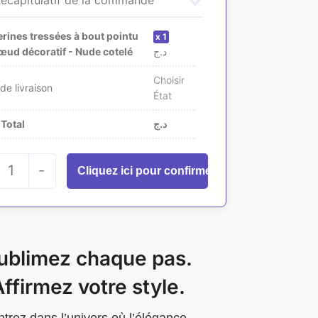
écapitulatif de la commande
erines tressées à bout pointu
1
œud décoratif - Nude cotelé
د.ج
Choisir
 de livraison
État
 Total
د.ج
1
-
ublimez chaque pas.
ffirmez votre style.
ntrez dans l’univers où l’élégance