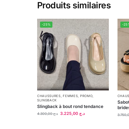
Produits similaires
-25%
-25
CHAUSSURES
,
FEMMES
,
PROMO
,
CHAU
SLINGBACK
Sabot
Slingback à bout rond tendance
bride
3.225,00
د.ج
4.300,00
د.ج