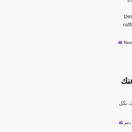
Des
raf
Nouv
عنك
ك بكل
عم