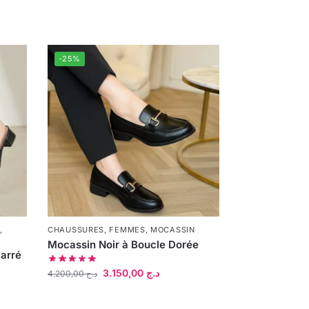
-25%
,
CHAUSSURES
,
FEMMES
,
MOCASSIN
Mocassin Noir à Boucle Dorée
carré
3.150,00
د.ج
4.200,00
د.ج