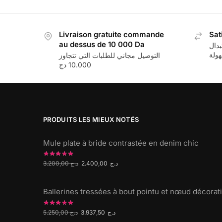
Livraison gratuite commande
Sat
au dessus de 10 000 Da
بدال
ولة
التوصيل مجاني للطلبات التي تتجاوز
10.000 دج
PRODUITS LES MIEUX NOTÉS
Mule plate à bride contrastée en denim chic
3.200,00
د.ج
2.400,00
د.ج
Ballerines tressées à bout pointu et nœud décorati
5.250,00
د.ج
3.937,50
د.ج