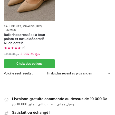
BALLERINES
,
CHAUSSURES
,
FEMMES
Ballerines tressées à bout
pointu et nœud décoratif –
Nude cotelé
(1)
3.937,50
د.ج
5.250,00
د.ج
Choix des options
Voici le seul résultat
Livraison gratuite commande au dessus de 10 000 Da
التوصيل مجاني للطلبات التي تتجاوز 10.000 دج
Satisfait ou échangé !