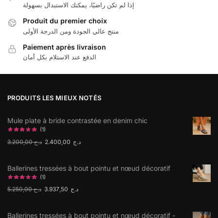
إذا لم تكن راضيًا، يمكنك الاستبدال بسهولة
Produit du premier choix
منتج عالي الجودة ومن الدرجة الأولى
Paiement après livraison
الدفع عند الاستلام بكل أمان
PRODUITS LES MIEUX NOTÉS
Mule plate à bride contrastée en denim chic
(1)
3.200,00
د.ج
2.400,00
د.ج
Ballerines tressées à bout pointu et nœud décoratif
(1)
5.250,00
د.ج
3.937,50
د.ج
Ballerines tressées à bout pointu et nœud décoratif -