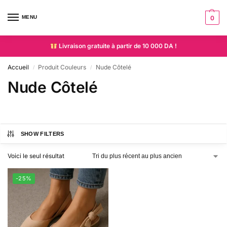
MENU
0
Livraison gratuite à partir de 10 000 DA !
Accueil
Produit Couleurs
Nude Côtelé
/
/
Nude Côtelé
SHOW FILTERS
Voici le seul résultat
-25%