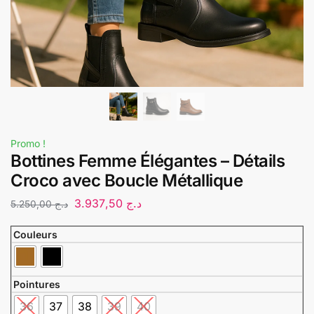
Promo !
Bottines Femme Élégantes – Détails
Croco avec Boucle Métallique
3.937,50
د.ج
5.250,00
د.ج
Couleurs
Pointures
36
37
38
39
40