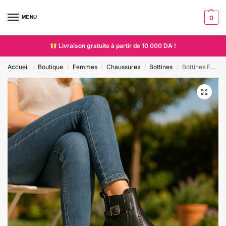
MENU
0
Livraison gratuite à partir de 10 000 DA !
Accueil
Boutique
Femmes
Chaussures
Bottines
Bottines Femme Élégantes – Détails Croco avec Boucle Métallique
/
/
/
/
/