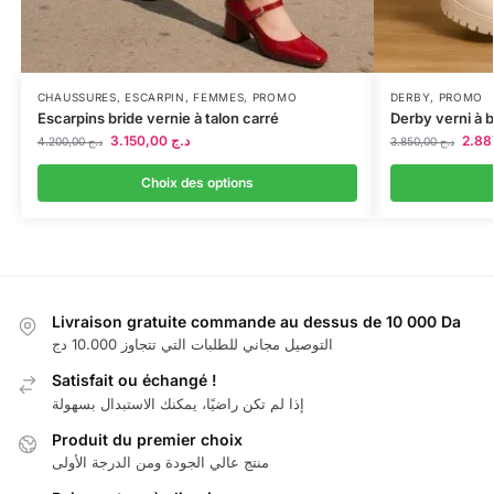
CHAUSSURES
,
ESCARPIN
,
FEMMES
,
PROMO
DERBY
,
PROMO
Escarpins bride vernie à talon carré
Derby verni à b
3.150,00
د.ج
4.200,00
د.ج
3.850,00
د.ج
Choix des options
Livraison gratuite commande au dessus de 10 000 Da
التوصيل مجاني للطلبات التي تتجاوز 10.000 دج
Satisfait ou échangé !
إذا لم تكن راضيًا، يمكنك الاستبدال بسهولة
Produit du premier choix
منتج عالي الجودة ومن الدرجة الأولى