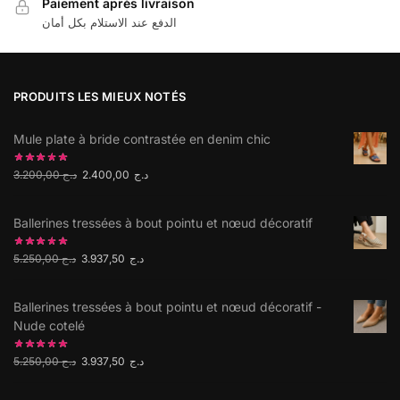
Paiement après livraison
الدفع عند الاستلام بكل أمان
PRODUITS LES MIEUX NOTÉS
Mule plate à bride contrastée en denim chic
3.200,00
د.ج
2.400,00
د.ج
Ballerines tressées à bout pointu et nœud décoratif
5.250,00
د.ج
3.937,50
د.ج
Ballerines tressées à bout pointu et nœud décoratif -
Nude cotelé
5.250,00
د.ج
3.937,50
د.ج