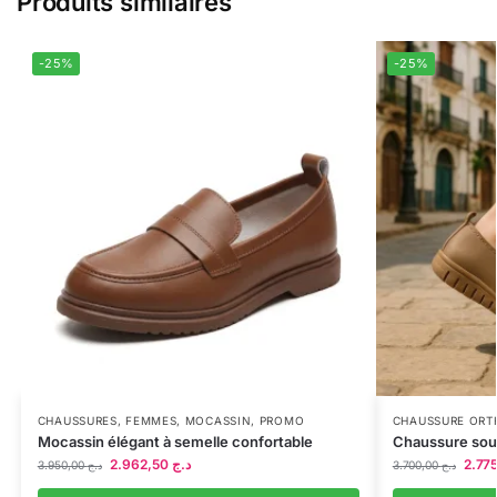
Produits similaires
-25%
-25%
CHAUSSURES
,
FEMMES
,
MOCASSIN
,
PROMO
CHAUSSURE ORT
Mocassin élégant à semelle confortable
Chaussure soup
2.962,50
د.ج
3.950,00
د.ج
3.700,00
د.ج