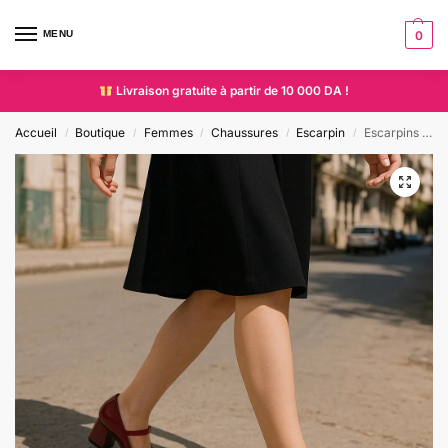
MENU
0
Livraison gratuite à partir de 10 000 DA !
Accueil
Boutique
Femmes
Chaussures
Escarpin
Escarpins bride vernie à talon carré
/
/
/
/
/