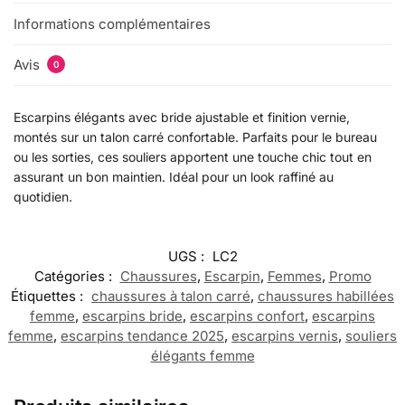
Informations complémentaires
Avis
0
Escarpins élégants avec bride ajustable et finition vernie,
montés sur un talon carré confortable. Parfaits pour le bureau
ou les sorties, ces souliers apportent une touche chic tout en
assurant un bon maintien. Idéal pour un look raffiné au
quotidien.
UGS :
LC2
Catégories :
Chaussures
,
Escarpin
,
Femmes
,
Promo
Étiquettes :
chaussures à talon carré
,
chaussures habillées
femme
,
escarpins bride
,
escarpins confort
,
escarpins
femme
,
escarpins tendance 2025
,
escarpins vernis
,
souliers
élégants femme