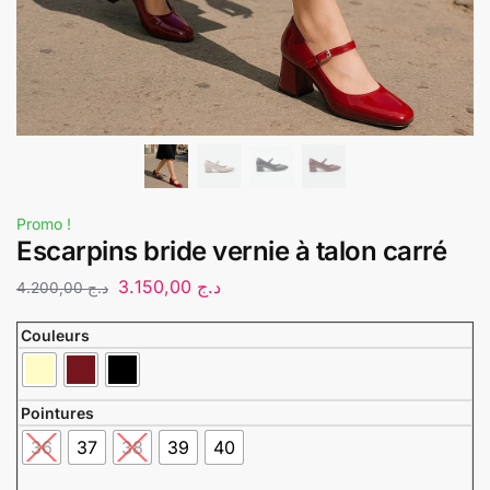
Promo !
Escarpins bride vernie à talon carré
3.150,00
د.ج
4.200,00
د.ج
Couleurs
Pointures
36
37
38
39
40