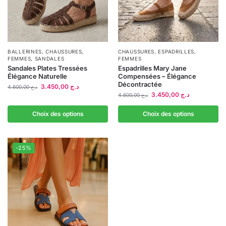
BALLERINES
,
CHAUSSURES
,
CHAUSSURES
,
ESPADRILLES
,
FEMMES
,
SANDALES
FEMMES
Sandales Plates Tressées
Espadrilles Mary Jane
Élégance Naturelle
Compensées – Élégance
Décontractée
3.450,00
د.ج
4.600,00
د.ج
3.450,00
د.ج
4.600,00
د.ج
Choix des options
Choix des options
-25%