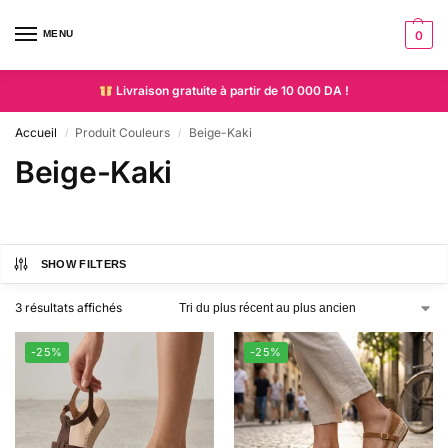
MENU
0
Livraison gratuite à partir de 10 000 DA !
Accueil
Produit Couleurs
Beige-Kaki
/
/
Beige-Kaki
SHOW FILTERS
3 résultats affichés
-25%
-25%