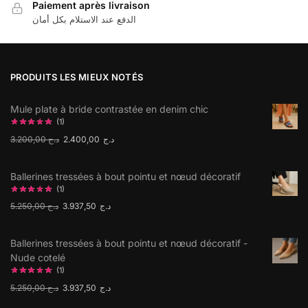
Paiement après livraison
الدفع عند الاستلام بكل أمان
PRODUITS LES MIEUX NOTÉS
Mule plate à bride contrastée en denim chic
(1)
3.200,00
د.ج
2.400,00
د.ج
Ballerines tressées à bout pointu et nœud décoratif
(1)
5.250,00
د.ج
3.937,50
د.ج
Ballerines tressées à bout pointu et nœud décoratif -
Nude cotelé
(1)
5.250,00
د.ج
3.937,50
د.ج