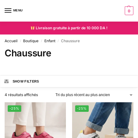
MENU
0
Livraison gratuite à partir de 10 000 DA !
Accueil
Boutique
Enfant
Chaussure
/
/
/
Chaussure
SHOW FILTERS
4 résultats affichés
-25%
-25%