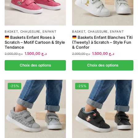
BASKET
,
CHAUSSURE
,
ENFANT
BASKET
,
CHAUSSURE
,
ENFANT
Baskets Enfant Roses à
Baskets Enfant Blanches Titi
Scratch – Motif Cartoon & Style
(Tweety) à Scratch – Style Fun
Tendance
& Confor
1.500,00
د.ج
1.500,00
د.ج
2.000,00
د.ج
2.000,00
د.ج
Choix des options
Choix des options
-25%
-25%