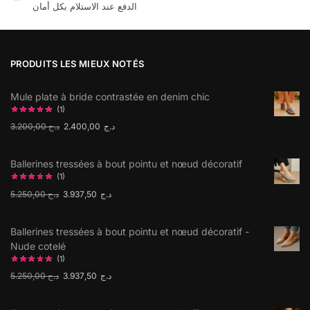
الدفع عند الاستلام بكل أمان
PRODUITS LES MIEUX NOTÉS
Mule plate à bride contrastée en denim chic
(1)
3.200,00
د.ج
2.400,00
د.ج
Ballerines tressées à bout pointu et nœud décoratif
(1)
5.250,00
د.ج
3.937,50
د.ج
Ballerines tressées à bout pointu et nœud décoratif -
Nude cotelé
(1)
5.250,00
د.ج
3.937,50
د.ج