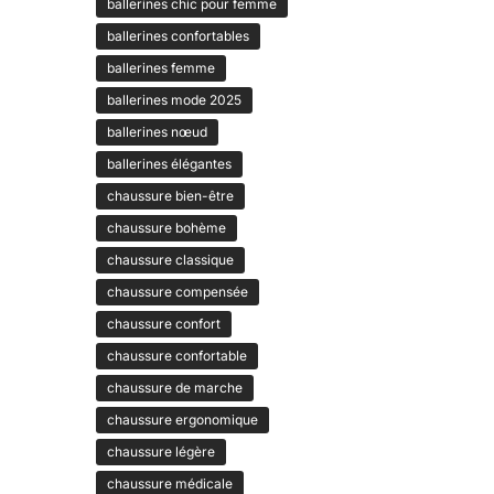
ballerines chic pour femme
ballerines confortables
ballerines femme
ballerines mode 2025
ballerines nœud
ballerines élégantes
chaussure bien-être
chaussure bohème
chaussure classique
chaussure compensée
chaussure confort
chaussure confortable
chaussure de marche
chaussure ergonomique
chaussure légère
chaussure médicale