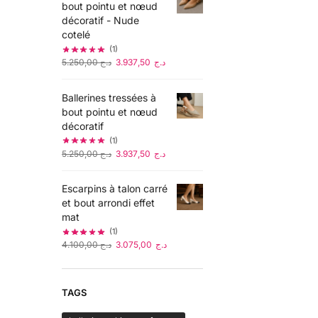
bout pointu et nœud
décoratif - Nude
cotelé
(1)
5.250,00
د.ج
3.937,50
د.ج
Ballerines tressées à
bout pointu et nœud
décoratif
(1)
5.250,00
د.ج
3.937,50
د.ج
Escarpins à talon carré
et bout arrondi effet
mat
(1)
4.100,00
د.ج
3.075,00
د.ج
TAGS