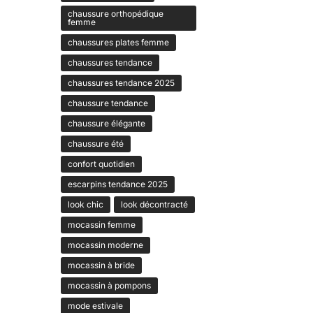
chaussure orthopédique
femme
chaussures plates femme
chaussures tendance
chaussures tendance 2025
chaussure tendance
chaussure élégante
chaussure été
confort quotidien
escarpins tendance 2025
look chic
look décontracté
mocassin femme
mocassin moderne
mocassin à bride
mocassin à pompons
mode estivale