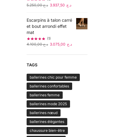
5.250,00
د.ج
3.937,50
د.ج
Escarpins à talon carré
et bout arrondi effet
mat
(1)
4.100,00
د.ج
3.075,00
د.ج
TAGS
ballerines chic pour femme
ballerines confortables
ballerines femme
ballerines mode 2025
ballerines nœud
ballerines élégantes
chaussure bien-être