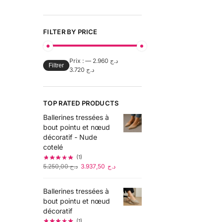
FILTER BY PRICE
Prix :
—
د.ج 2.960
Filtrer
د.ج 3.720
TOP RATED PRODUCTS
Ballerines tressées à
bout pointu et nœud
décoratif - Nude
cotelé
(1)
5.250,00
د.ج
3.937,50
د.ج
Ballerines tressées à
bout pointu et nœud
décoratif
(1)