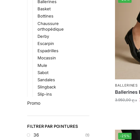
Ballerines
Basket
Bottines
Chaussure
orthopédique
Derby
Escarpin
Espadrilles
Mocassin
Mule
Sabot
Sandales
BALLERINES
Slingback
Ballerines 
Slip-ins
3.950,00
د.ج
Promo
FILTRER PAR POINTURES
36
(1)
-25%