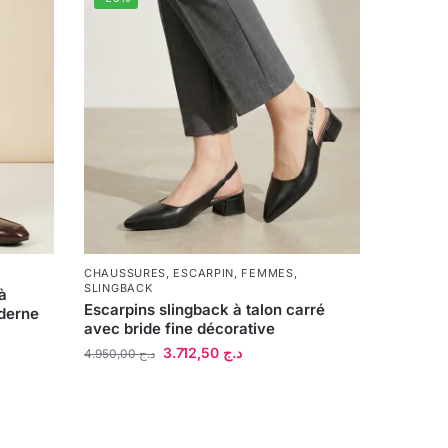
CHAUSSURES
,
ESCARPIN
,
FEMMES
,
SLINGBACK
 à
Escarpins slingback à talon carré
oderne
avec bride fine décorative
3.712,50
د.ج
4.950,00
د.ج