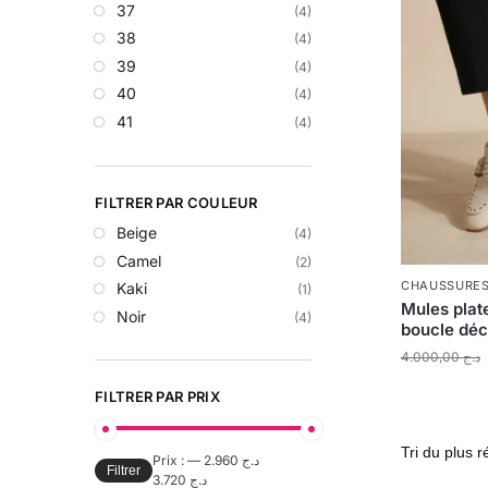
37
(4)
38
(4)
39
(4)
40
(4)
41
(4)
FILTRER PAR COULEUR
Beige
(4)
Camel
(2)
CHAUSSURE
Kaki
(1)
Mules plat
Noir
(4)
boucle déco
4.000,00
د.ج
FILTRER PAR PRIX
Prix :
—
د.ج 2.960
Filtrer
د.ج 3.720