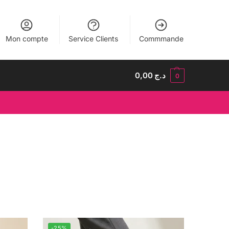
Mon compte
Service Clients
Commmande
0,00
د.ج
0
-25%