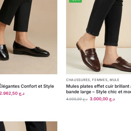
CHAUSSURES
,
FEMMES
,
MULE
Élégantes Confort et Style
Mules plates effet cuir brillant
bande large – Style chic et m
2.962,50
د.ج
3.000,00
د.ج
4.000,00
د.ج