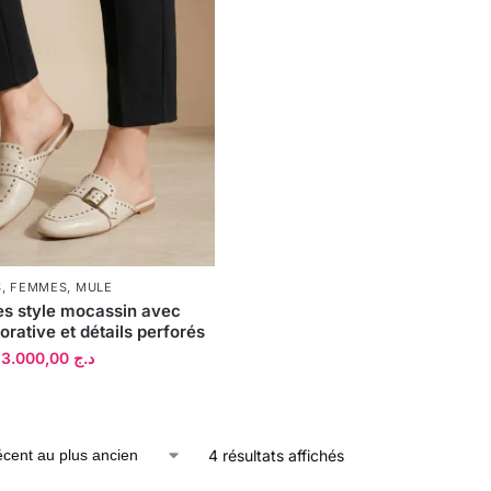
S
,
FEMMES
,
MULE
es style mocassin avec
rative et détails perforés
3.000,00
د.ج
4 résultats affichés