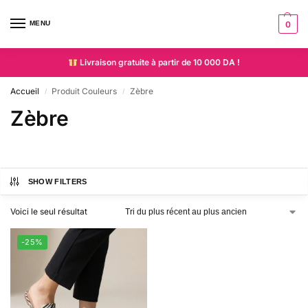
MENU
0
Livraison gratuite à partir de 10 000 DA !
Accueil
Produit Couleurs
Zèbre
/
/
Zèbre
SHOW FILTERS
Voici le seul résultat
-25%