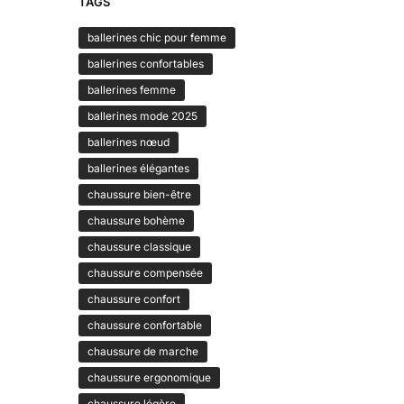
TAGS
ballerines chic pour femme
ballerines confortables
ballerines femme
ballerines mode 2025
ballerines nœud
ballerines élégantes
chaussure bien-être
chaussure bohème
chaussure classique
chaussure compensée
chaussure confort
chaussure confortable
chaussure de marche
chaussure ergonomique
chaussure légère