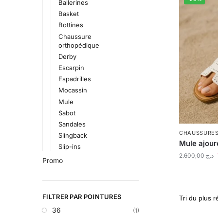
Ballerines
Basket
Bottines
Chaussure
orthopédique
Derby
Escarpin
Espadrilles
Mocassin
Mule
Sabot
Sandales
CHAUSSURE
Slingback
Mule ajour
Slip-ins
2.600,00
د.ج
Promo
FILTRER PAR POINTURES
36
(1)