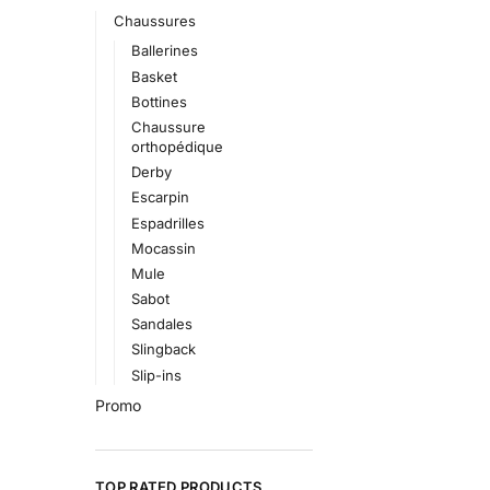
Chaussures
Ballerines
Basket
Bottines
Chaussure
orthopédique
Derby
Escarpin
Espadrilles
Mocassin
Mule
Sabot
Sandales
Slingback
Slip-ins
Promo
TOP RATED PRODUCTS