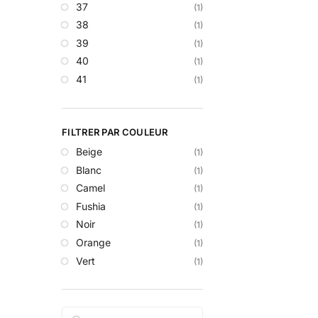
37
(1)
38
(1)
39
(1)
40
(1)
41
(1)
FILTRER PAR COULEUR
Beige
(1)
Blanc
(1)
Camel
(1)
Fushia
(1)
Noir
(1)
Orange
(1)
Vert
(1)
Rechercher