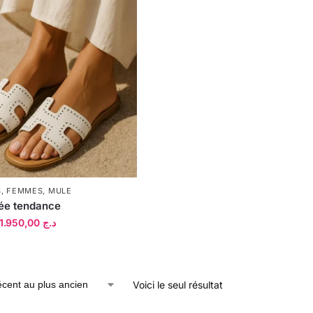
S
,
FEMMES
,
MULE
ée tendance
1.950,00
د.ج
Voici le seul résultat