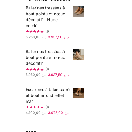
Ballerines tressées à
bout pointu et nœud
décoratif - Nude
cotelé
(1)
5.250,00
د.ج
3.937,50
د.ج
Ballerines tressées à
bout pointu et nœud
décoratif
(1)
5.250,00
د.ج
3.937,50
د.ج
Escarpins à talon carré
et bout arrondi effet
mat
(1)
4.100,00
د.ج
3.075,00
د.ج