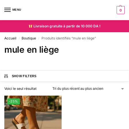
MENU
0
Livraison gratuite à partir de 10 000 DA !
Accueil
Boutique
Produits identifiés “mule en liège”
/
/
mule en liège
SHOW FILTERS
Voici le seul résultat
-25%